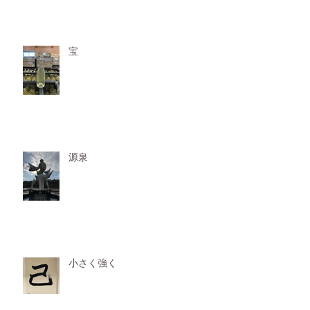
宝
源泉
小さく強く