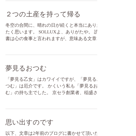
才とは人間の内なる情熱の炎を燃え立たせる力
である」と言っ...
２つの土産を持って帰る
冬空の合間に、晴れの日が続くと本当にありが
たく思います。 SOLLUXよ、ありがたや。 読
書は心の食事と言われますが、意味ある文章か
らは未だに目からウロコの発見がザックザグで
す。死ぬまでそうだと思うと、食べる楽しみ同
様、心の食事が楽しみになります。この心の食
事に...
夢見るおつむ
「夢見る乙女」はカワイイですが、「夢見るお
つむ」は厄介です。 かくいう私も「夢見るおつ
む」の持ち主でした。 京セラ創業者、稲盛さん
が「まず思う」ことの大切さをおっしゃってい
ます。 松下幸之助さんの講演に稲盛さんが参加
された際、有名な「ダム式経営」の話しにな
り、参加者から...
思い出すのです
以下、文章は2年前のブログに書かせて頂いた