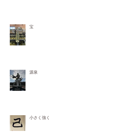
宝
源泉
小さく強く