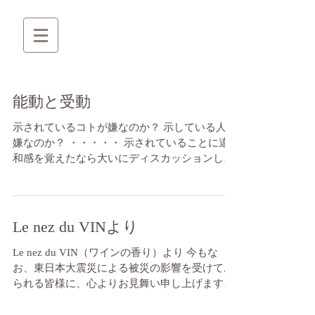
能動と受動
示されているコトが嫌なのか？ 示している人が
嫌なのか？ ・・・・・ 示されていることに違
和感を覚えたなら大いにディスカッションしま
しょう。 そのコトはもっともっと良くなりま
す。 示している人に違和感を覚えるなら、その
人と一緒にいるのをみずから辞し...
Le nez du VINより
Le nez du VIN（ワインの香り）より 今もな
お、東日本大震災による被災の影響を受けてお
られる皆様に、心よりお見舞い申し上げます。
この1週間は震災に関する「風景」映像が多か
ったため、私の心の「風景」とも言える写真を