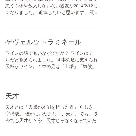
悪くも今や数人しかいない親友が2014/2/12に亡
くなりました。 追悼したいと思います。 死は
いつでもショックであることは違いありませ
ん。対面した一人ひとりとのお別れに意味を見
出すことで、ショックを価値に変えてきたの
だ...
ゲヴェルツトラミネール
ワインの話でもいかがですか？ ワインはテーブ
ルだと教えられました。 ４本の足に支えられた
天板がワイン。４本の足は「土壌」「気候」
「（ぶどう）品種」「造り手」です。「土壌」
は地形や地方の個性、「気候」はヴィンテージ
やお国柄、「品種」は（気候、土壌などと結び
ついた）果実...
天才
天才とは「天賦の才能を持った者」 らしき、文
字構成。 確かにいたよな～、天才。でも、彼は
今でも天才か？今、天才じゃなくなっていた
ら、それはそもそも天才じゃなかったってこと
か！ 随筆家ジョン・フォスターによっれば「天