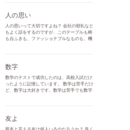
探していたら、見つからず、ワイン畑でいきい
き...
人の思い
人の思いって大切ですよね？ 会社の朝礼などで
もよく話をするのですが、このテーブルも椅子
も台ふきも、ファッショナブルなものも、機能
的なものも、おいしいものも、いまいちな味
も、コレもソレもアレもみんな、みーんな、ど
こかで誰かがそれをイメージして、企画を立て
て、お金を使って出来た...
数字
数学のテストで成功したのは、高校入試だけだ
ったように記憶しています。 数学は苦手だけ
ど、数字は大好きです。数学は苦手でも数字に
は強くないといけないと最近痛切に感じます。
数字の意味が理解できないのは、アクセルもブ
レーキも効かない車のハンドルを握ったような
もの。しかし数字...
友よ
親友と言える友は何人いるのだろうか？ 良くも